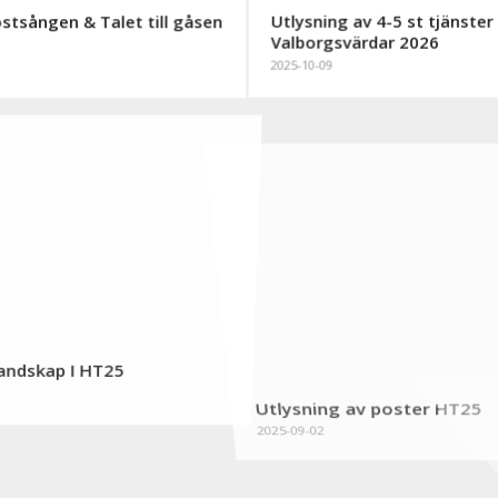
stsången & Talet till gåsen
Utlysning av 4-5 st tjänste
Valborgsvärdar 2026
2025-10-09
 Landskap I HT25
Utlysning av poster HT25
2025-09-02