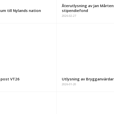
Återutlysning av Jan Mårte
um till Nylands nation
stipendiefond
2026-02-27
 post VT26
Utlysning av Brygganvärdar
2026-01-20