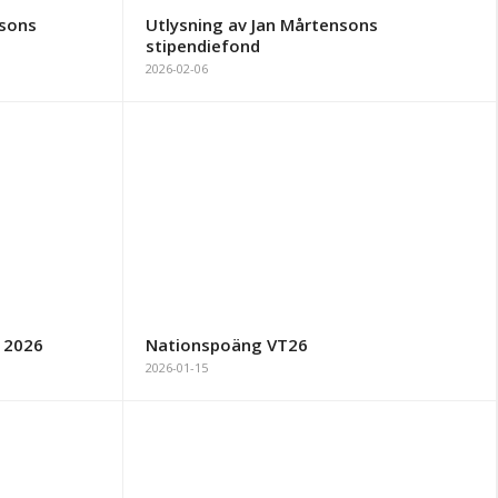
nsons
Utlysning av Jan Mårtensons
stipendiefond
2026-02-06
 2026
Nationspoäng VT26
2026-01-15