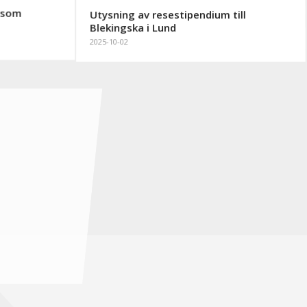
r som
Utysning av resestipendium till
Blekingska i Lund
2025-10-02
Nationspoäng HT25
2025-09-01