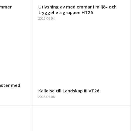
Summer
Utlysning av medlemmar i miljö- och
tryggehetsgruppen HT26
2026-06-04
änster med
Kallelse till Landskap III VT26
2026-05-06