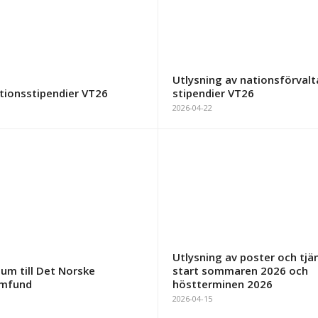
Utlysning av nationsförval
tionsstipendier VT26
stipendier VT26
2026-04-22
Utlysning av poster och tj
um till Det Norske
start sommaren 2026 och
amfund
höstterminen 2026
2026-04-15