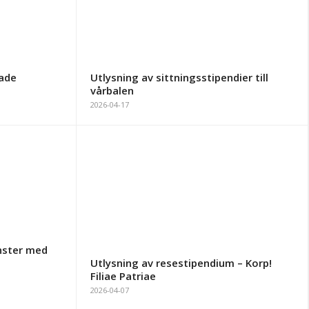
tade
Utlysning av sittningsstipendier till
vårbalen
2026-04-17
änster med
Utlysning av resestipendium – Korp!
Filiae Patriae
2026-04-07