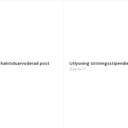
 halvtidsarvoderad post
Utlysning sittningsstipend
2026-03-17