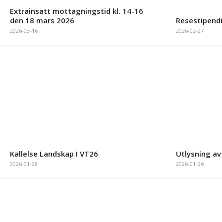
Extrainsatt mottagningstid kl. 14-16
den 18 mars 2026
Resestipendi
2026-03-16
2026-02-27
Kallelse Landskap I VT26
Utlysning av
2026-01-28
2026-01-26