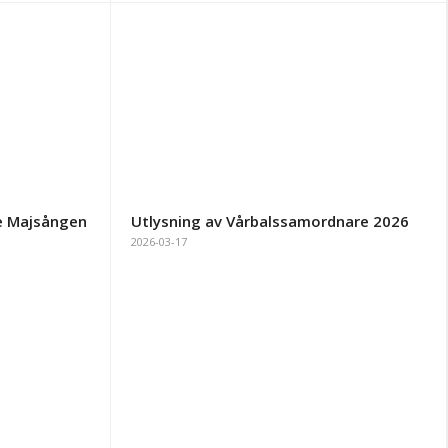
ie Majsången
Utlysning av Vårbalssamordnare 2026
2026-03-17