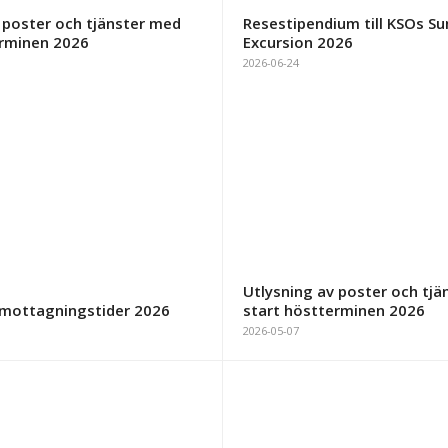
 poster och tjänster med
Resestipendium till KSOs 
erminen 2026
Excursion 2026
2026-06-24
Utlysning av poster och tj
mottagningstider 2026
start höstterminen 2026
2026-05-07