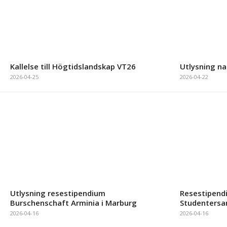
Kallelse till Högtidslandskap VT26
Utlysning na
2026-04-25
2026-04-22
Utlysning resestipendium
Resestipendi
Burschenschaft Arminia i Marburg
Studenters
2026-04-16
2026-04-16