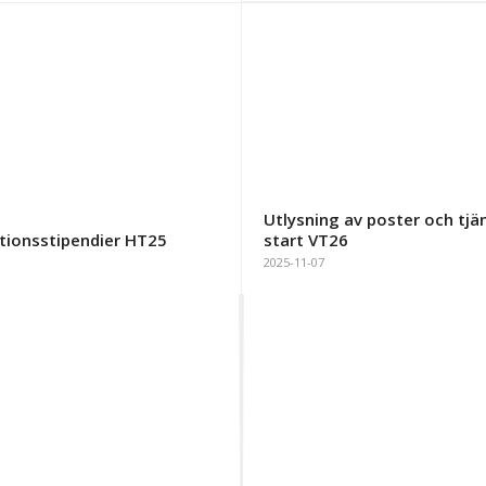
Utlysning av poster och tj
tionsstipendier HT25
start VT26
2025-11-07