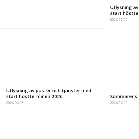
Utlysning av
start höstt
2026-07-20
Utlysning av poster och tjänster med
start höstterminen 2026
Sommarens 
2026-06-03
2026-06-02