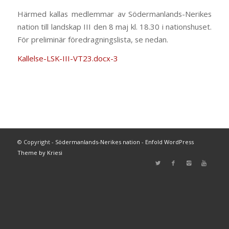
Härmed kallas medlemmar av Södermanlands-Nerikes
nation till landskap III den 8 maj kl. 18.30 i nationshuset.
För preliminär föredragningslista, se nedan.
Kallelse-LSK-III-VT23.docx-3
© Copyright -
Södermanlands-Nerikes nation
-
Enfold WordPress
Theme by Kriesi