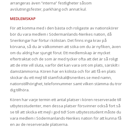
arrangeras även ”interna” festligheter såsom
avslutningsfester, parkhäng och annat kul.
MEDLEMSKAP
För att komma med i den bästa och roligaste av nationskörer
bör du vara medlem i Södermanlands-Nerikes nation, då
Snerikingar har förtur i kölistan. Det finns inga krav på
körvana, så du är välkommen att söka om du är nyfiken, även
om du aldrig har sjungit förut. Ett medlemskap är mycket
eftertraktat och de som är med tycker ofta att det är så roligt
att de inte vill sluta, varför det kan vara ont om plats, särskilt i
damstämmorna. Kören har en kölista och för att få en plats
skickar du ett mejl till stamfiskal@snerikes.se med namn,
nationstillhörighet, telefonnummer samt vilken stämma du tror
dig tillhöra.
Kören har varje termin ett antal platser i kören reserverade till
utbytesstudenter, men dessa platser försvinner också fort så
se till att skicka ett mejl i god tid! Som utbytesstudent måste du
vara medlem i Södermanlands-Nerikes nation för att kunna få
en av de reserverade platserna.