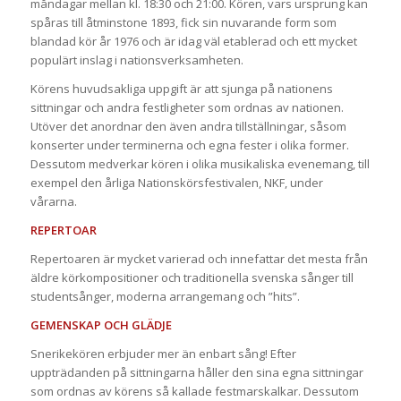
måndagar mellan kl. 18:30 och 21:00. Kören, vars ursprung kan
spåras till åtminstone 1893, fick sin nuvarande form som
blandad kör år 1976 och är idag väl etablerad och ett mycket
populärt inslag i nationsverksamheten.
Körens huvudsakliga uppgift är att sjunga på nationens
sittningar och andra festligheter som ordnas av nationen.
Utöver det anordnar den även andra tillställningar, såsom
konserter under terminerna och egna fester i olika former.
Dessutom medverkar kören i olika musikaliska evenemang, till
exempel den årliga Nationskörsfestivalen, NKF, under
vårarna.
REPERTOAR
Repertoaren är mycket varierad och innefattar det mesta från
äldre körkompositioner och traditionella svenska sånger till
studentsånger, moderna arrangemang och ”hits”.
GEMENSKAP OCH GLÄDJE
Snerikekören erbjuder mer än enbart sång! Efter
uppträdanden på sittningarna håller den sina egna sittningar
som ordnas av körens så kallade festmarskalkar. Dessutom