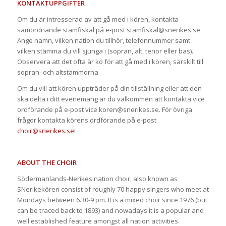
KONTAKTUPPGIFTER
Om du är intresserad av att gå med i kören, kontakta
samordnande stämfiskal på e-post
stamfiskal@snerikes.se
.
Ange namn, vilken nation du tillhör, telefonnummer samt
vilken stämma du vill sjunga i (sopran, alt, tenor eller bas).
Observera att det ofta är kö för att gå med i kören, särskilt till
sopran- och altstämmorna.
Om du vill att kören uppträder på din tillställning eller att den
ska delta i ditt evenemang är du välkommen att kontakta vice
ordförande på e-post
vice.koren@snerikes.se
. För övriga
frågor kontakta körens ordförande på e-post
choir@snerikes.se
!
ABOUT THE CHOIR
Södermanlands-Nerikes nation choir, also known as
SNerikekören consist of roughly 70 happy singers who meet at
Mondays between 6.30-9 pm. It is a mixed choir since 1976 (but
can be traced back to 1893) and nowadays it is a popular and
well established feature amongst all nation activities.