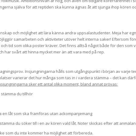
lkmusik. Ambitionsnivån är hög, och även om tidigare körerfarenhet i sig i
gerna själva för att reptiden ska kunna ägnas åt att sjunga ihop kören och
skap och möjlighet att lära känna andra uppsalastudenter. Meja har egna 
liggör samarbeten och aktiviteter utöver helt interna saker! Eftersom fö
och tid som olika poster kräver. Det finns alltså något både för den som 
h har svårt att hinna mycket mer än att vara med på rep.
gningsprov. Insjungningarna hålls som utgångspunkt i början av varje ter
latser varierar det hur många som tas in i vardera stämma – det kan därfö
nsjungningarna sker ett antal olika moment, bland annat prövas:
 stämma du tillhör
älja en låt som ska framföras utan ackompanjemang
mma du söker till i en av kören vald låt. Noter skickas efter att anmälan 
cke som du inte kommer ha möjlighet att förbereda.