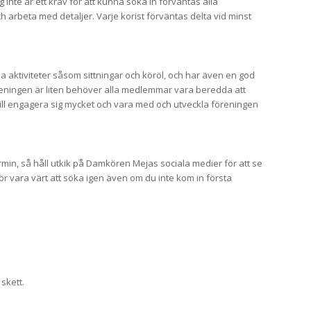
nte är ett krav för att kunna söka in förväntas alla
 arbeta med detaljer. Varje korist förväntas delta vid minst
aktiviteter såsom sittningar och köröl, och har även en god
reningen är liten behöver alla medlemmar vara beredda att
vill engagera sig mycket och vara med och utveckla föreningen
min, så håll utkik på Damkören Mejas sociala medier för att se
r vara värt att söka igen även om du inte kom in första
skett.