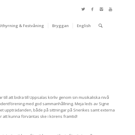
Uthyrning & Festvåning
Bryggan
English
l att bidra till Uppsalas körliv genom sin musikaliska nivå
 studentförening med god sammanhållning. Meja leds av Signe
talet uppträdanden, både på sittningar på Snerikes samt externa
att kunna förväntas ske i körens framtid!