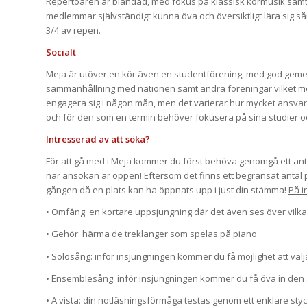
Repertoaren är blandad, med fokus på klassisk körmusik samt fo
medlemmar självständigt kunna öva och översiktligt lära sig sån
3/4 av repen.
Socialt
Meja är utöver en kör även en studentförening, med god gemen
sammanhållning med nationen samt andra föreningar vilket möj
engagera sig i någon mån, men det varierar hur mycket ansvar 
och för den som en termin behöver fokusera på sina studier oc
Intresserad av att söka?
För att gå med i Meja kommer du först behöva genomgå ett anta
när ansökan är öppen! Eftersom det finns ett begränsat antal p
gången då en plats kan ha öppnats upp i just din stämma!
På i
• Omfång: en kortare uppsjungning där det även ses över vilka
• Gehör: härma de treklanger som spelas på piano
• Solosång: inför insjungningen kommer du få möjlighet att v
• Ensemblesång: inför insjungningen kommer du få öva in den stä
• A vista: din notläsningsförmåga testas genom ett enklare sty