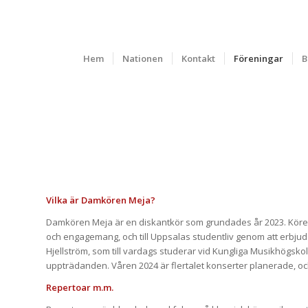
Hem
Nationen
Kontakt
Föreningar
B
MEJA
Vilka är Damkören Meja?
Damkören Meja är en diskantkör som grundades år 2023. Kören r
och engagemang, och till Uppsalas studentliv genom att erbjud
Hjellström, som till vardags studerar vid Kungliga Musikhögsko
uppträdanden. Våren 2024 är flertalet konserter planerade, 
Repertoar m.m.