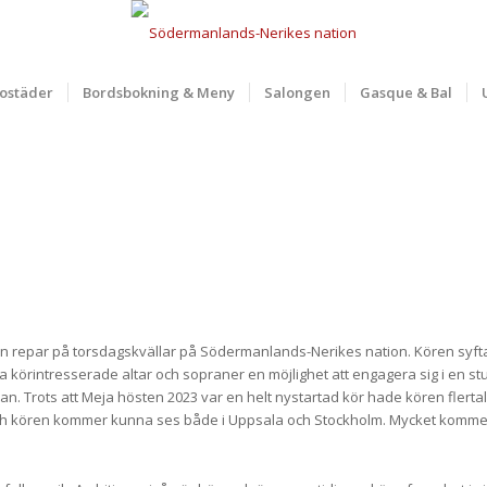
ostäder
Bordsbokning & Meny
Salongen
Gasque & Bal
epar på torsdagskvällar på Södermanlands-Nerikes nation. Kören syftar til
a körintresserade altar och sopraner en möjlighet att engagera sig i en
lan. Trots att Meja hösten 2023 var en helt nystartad kör hade kören fler
och kören kommer kunna ses både i Uppsala och Stockholm. Mycket kommer 