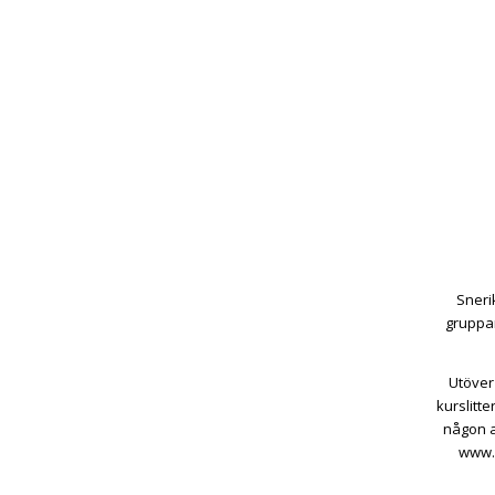
Sneri
gruppar
Utöver
kurslitt
någon a
www.n