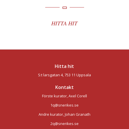
HITTA HIT
Hitta hit
S:t larsgatan 4, 753 11 Uppsala
Kontakt
Förste kurator, Axel Corell
1q@snerikes.se
Andre kurator, Johan Granath
2q@snerikes.se