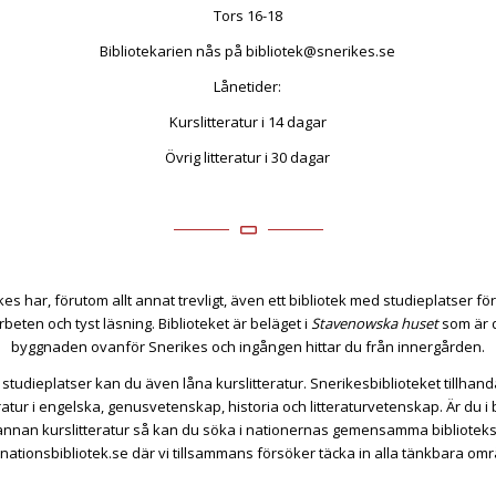
Tors 16-18
Bibliotekarien nås på
bibliotek@snerikes.se
Lånetider:
Kurslitteratur i 14 dagar
Övrig litteratur i 30 dagar
kes har, förutom allt annat trevligt, även ett bibliotek med studieplatser fö
beten och tyst läsning. Biblioteket är beläget i
Stavenowska huset
som är d
byggnaden ovanför Snerikes och ingången hittar du från innergården.
 studieplatser kan du även låna kurslitteratur. Snerikesbiblioteket tillhand
eratur i engelska, genusvetenskap, historia och litteraturvetenskap. Är du i
nnan kurslitteratur så kan du söka i nationernas gemensamma bibliotek
ationsbibliotek.se
där vi tillsammans försöker täcka in alla tänkbara om