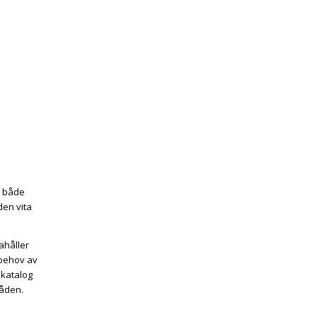
r både
en vita
ahåller
 behov av
skatalog
råden.