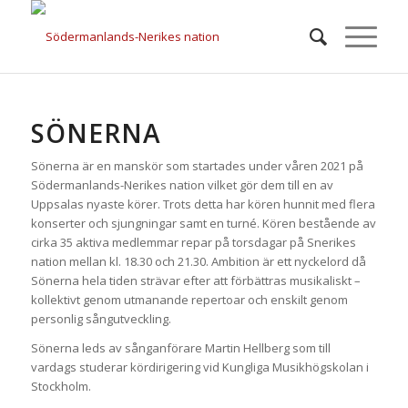
SÖNERNA
SÖNERNA
Sönerna är en manskör som startades under våren 2021 på
Södermanlands-Nerikes nation vilket gör dem till en av
Uppsalas nyaste körer. Trots detta har kören hunnit med flera
konserter och sjungningar samt en turné. Kören bestående av
cirka 35 aktiva medlemmar repar på torsdagar på Snerikes
nation mellan kl. 18.30 och 21.30. Ambition är ett nyckelord då
Sönerna hela tiden strävar efter att förbättras musikaliskt –
kollektivt genom utmanande repertoar och enskilt genom
personlig sångutveckling.
Sönerna leds av sånganförare Martin Hellberg som till
vardags studerar kördirigering vid Kungliga Musikhögskolan i
Stockholm.