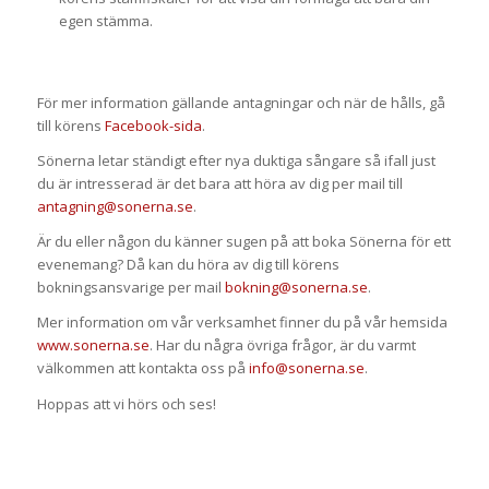
egen stämma.
För mer information gällande antagningar och när de hålls, gå
till körens
Facebook-sida
.
Sönerna letar ständigt efter nya duktiga sångare så ifall just
du är intresserad är det bara att höra av dig per mail till
antagning@sonerna.se
.
Är du eller någon du känner sugen på att boka Sönerna för ett
evenemang? Då kan du höra av dig till körens
bokningsansvarige per mail
bokning@sonerna.se
.
Mer information om vår verksamhet finner du på vår hemsida
www.sonerna.se
. Har du några övriga frågor, är du varmt
välkommen att kontakta oss på
info@sonerna.se
.
Hoppas att vi hörs och ses!