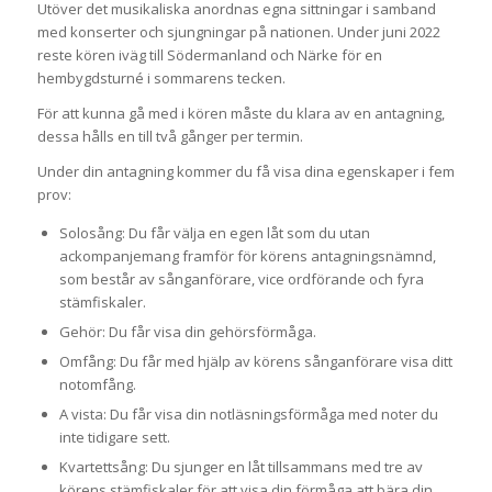
Utöver det musikaliska anordnas egna sittningar i samband
med konserter och sjungningar på nationen. Under juni 2022
reste kören iväg till Södermanland och Närke för en
hembygdsturné i sommarens tecken.
För att kunna gå med i kören måste du klara av en antagning,
dessa hålls en till två gånger per termin.
Under din antagning kommer du få visa dina egenskaper i fem
prov:
Solosång: Du får välja en egen låt som du utan
ackompanjemang framför för körens antagningsnämnd,
som består av sånganförare, vice ordförande och fyra
stämfiskaler.
Gehör: Du får visa din gehörsförmåga.
Omfång: Du får med hjälp av körens sånganförare visa ditt
notomfång.
A vista: Du får visa din notläsningsförmåga med noter du
inte tidigare sett.
Kvartettsång: Du sjunger en låt tillsammans med tre av
körens stämfiskaler för att visa din förmåga att bära din