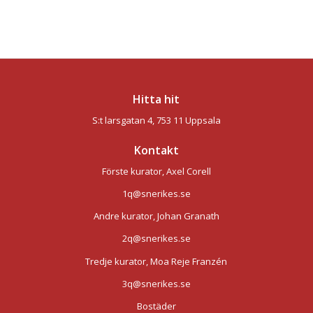
Hitta hit
S:t larsgatan 4, 753 11 Uppsala
Kontakt
Förste kurator, Axel Corell
1q@snerikes.se
Andre kurator, Johan Granath
2q@snerikes.se
Tredje kurator, Moa Reje Franzén
3q@snerikes.se
Bostäder