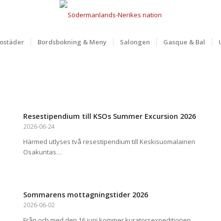
ostäder
Bordsbokning & Meny
Salongen
Gasque & Bal
Resestipendium till KSOs Summer Excursion 2026
2026-06-24
Härmed utlyses två resestipendium till Keskisuomalainen
Osakuntas…
Sommarens mottagningstider 2026
2026-06-02
Från och med den 16 juni kommer kuratorsexpeditionen