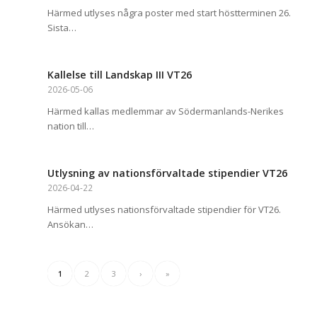
Härmed utlyses några poster med start höstterminen 26.
Sista…
Kallelse till Landskap III VT26
2026-05-06
Härmed kallas medlemmar av Södermanlands-Nerikes
nation till…
Utlysning av nationsförvaltade stipendier VT26
2026-04-22
Härmed utlyses nationsförvaltade stipendier för VT26.
Ansökan…
1
2
3
›
»