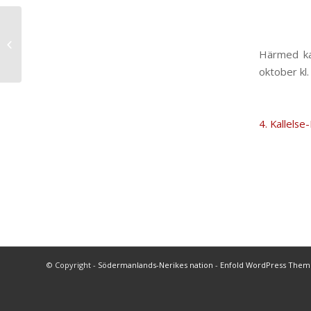
Utlysning
sittningsstipendier
Härmed ka
oktober kl.
4. Kallels
© Copyright -
Södermanlands-Nerikes nation
-
Enfold WordPress Theme