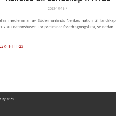
/
2023-10-18
llas medlemmar av Södermanlands-Nerikes nation till landskap
 18.30 i nationshuset. För preliminär föredragningslista, se nedan.
e-LSK-II-HT-23
 by Kriesi