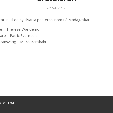
/
2016-10-11
rattis till de nytillsatta posterna inom På Madagaskar!
re – Therese Wandemo
are – Patric Svensson
ransvarig – Mitra Iranshahi
 by Kriesi