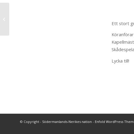
På Madagaskar,
framsteg!
Ett stort g
Köranföra
Kapellmäst
Skådespela
Lycka till!
© Copyright -
Södermanlands-Nerikes nation
-
Enfold WordPress Theme