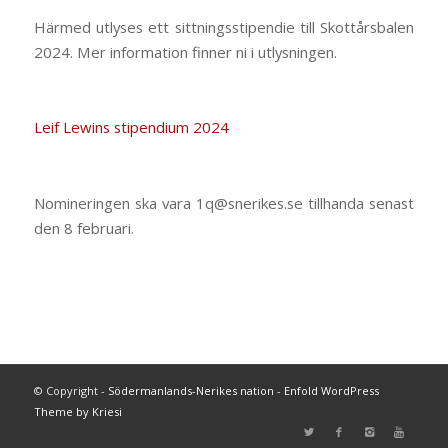
Härmed utlyses ett sittningsstipendie till Skottårsbalen
2024. Mer information finner ni i utlysningen.
Leif Lewins stipendium 2024
Nomineringen ska vara 1q@snerikes.se tillhanda senast
den 8 februari.
© Copyright -
Södermanlands-Nerikes nation
-
Enfold WordPress
Theme by Kriesi