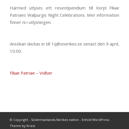
Härmed utlyses ett resestipendium till Korp! Filiae
Patriaes Walpurgis Night Celebrations. Mer information
finner ni i utlysningen.
Ansökan skickas in till 1q@snerikes.se senast den 9 april,
10.00.
Filiae Patriae – Volber
© Copyright -
Södermanlands-Nerikes nation
-
Enfold WordPress
Theme by Kriesi