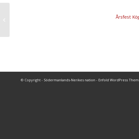
Årsfest K
Kallelse Landskap I
© Copyright -
Södermanlands-Nerikes nation
-
Enfold WordPress Theme