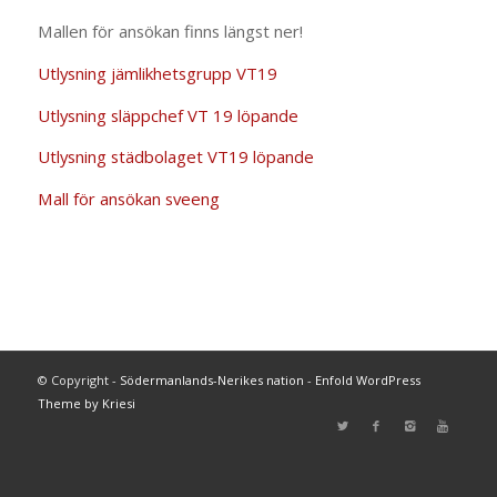
Mallen för ansökan finns längst ner!
Utlysning jämlikhetsgrupp VT19
Utlysning släppchef VT 19 löpande
Utlysning städbolaget VT19 löpande
Mall för ansökan sveeng
© Copyright -
Södermanlands-Nerikes nation
-
Enfold WordPress
Theme by Kriesi