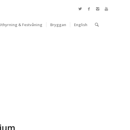
Uthyrning & Festvåning
Bryggan
English
dium