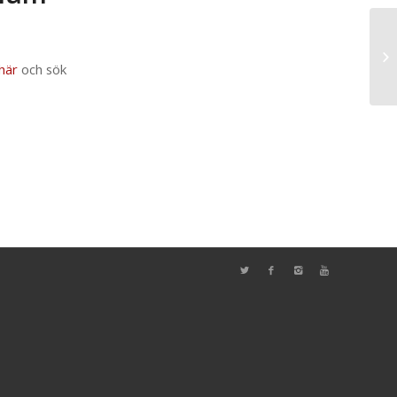
här
och sök