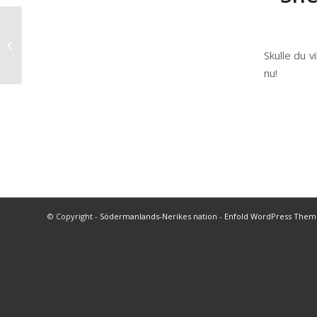
Landskap III HT 16
Skulle du v
nu!
© Copyright -
Södermanlands-Nerikes nation
-
Enfold WordPress Theme