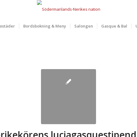
ostäder
Bordsbokning & Meny
Salongen
Gasque & Bal
rikekörens luciagasquestipen