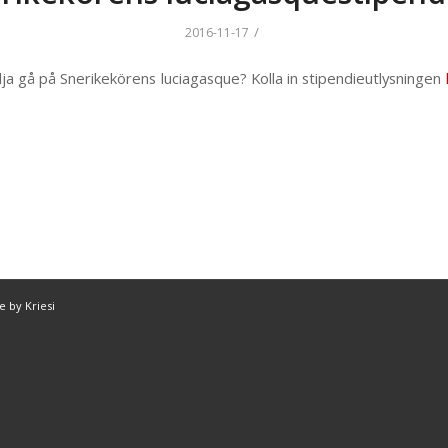
/
2016-11-17
ilja gå på Snerikekörens luciagasque? Kolla in stipendieutlysningen
 by Kriesi