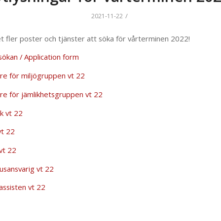
/
2021-11-22
t fler poster och tjänster att söka för vårterminen 2022!
sökan / Application form
re för miljögruppen vt 22
re för jämlikhetsgruppen vt 22
k vt 22
vt 22
vt 22
jusansvarig vt 22
assisten vt 22