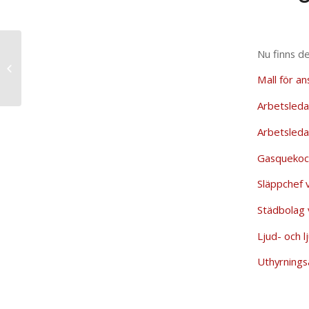
Nu finns de
Utlysning av stipendiet
Kalle Ströms flit
Mall för an
Arbetsleda
Arbetsleda
Gasquekoc
Släppchef 
Städbolag 
Ljud- och l
Uthyrnings