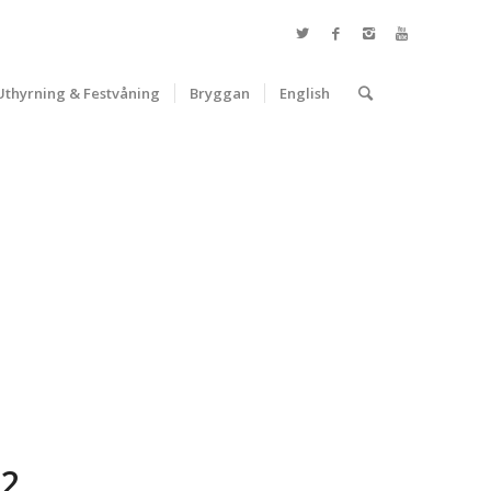
Uthyrning & Festvåning
Bryggan
English
22