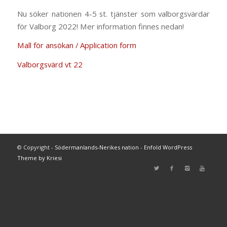
Nu söker nationen 4-5 st. tjänster som valborgsvärdar
för Valborg 2022! Mer information finnes nedan!
Mall för ansökan / Application form
Valborgsvärd vt 22
© Copyright -
Södermanlands-Nerikes nation
-
Enfold WordPress
Theme by Kriesi