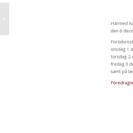
Utlysning
valborgsvärdar 2022
Härmed kal
den 6 dece
Förtidsrös
onsdag 1 
torsdag 2
fredag 3 
samt på la
Föredragnin