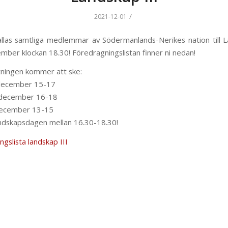
/
2021-12-01
las samtliga medlemmar av Södermanlands-Nerikes nation till L
mber klockan 18.30! Föredragningslistan finner ni nedan!
tningen kommer att ske:
december 15-17
 december 16-18
december 13-15
ndskapsdagen mellan 16.30-18.30!
gslista landskap III