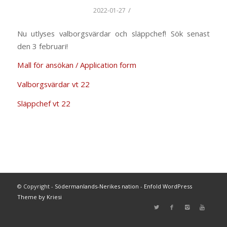
/
2022-01-27
Nu utlyses valborgsvärdar och släppchef! Sök senast
den 3 februari!
Mall för ansökan / Application form
Valborgsvärdar vt 22
Släppchef vt 22
© Copyright -
Södermanlands-Nerikes nation
-
Enfold WordPress
Theme by Kriesi