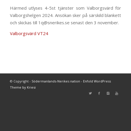
Härmed utlyses 4-5st tjänster som Valborgsvärd för
Valborgshelgen 2024. Ansökan sker på särskild blankett
och skickas till 1q@snerikes.se senast den 3 november.
Valborgsvärd VT24
© Copyright -
Södermanlands-Nerikes nation
-
Enfold WordPress
Theme by Kriesi