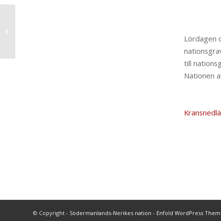
Utlysning
nationsstipendier
Lördagen d
HT20
nationsgra
till nation
Nationen a
Kransnedl
© Copyright -
Södermanlands-Nerikes nation
-
Enfold WordPress Theme