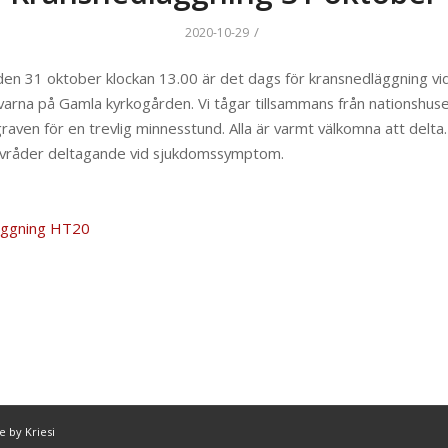
/
2020-10-29
en 31 oktober klockan 13.00 är det dags för kransnedläggning vi
varna på Gamla kyrkogården. Vi tågar tillsammans från nationshus
sgraven för en trevlig minnesstund. Alla är varmt välkomna att delta.
vråder deltagande vid sjukdomssymptom.
äggning HT20
 by Kriesi