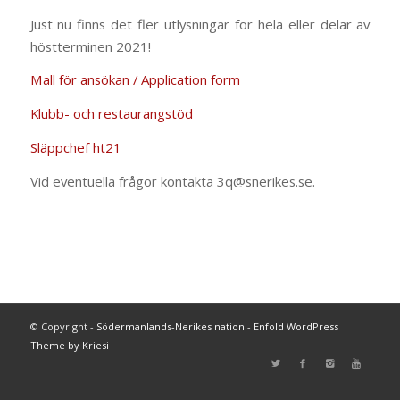
Just nu finns det fler utlysningar för hela eller delar av
höstterminen 2021!
Mall för ansökan / Application form
Klubb- och restaurangstöd
Släppchef ht21
Vid eventuella frågor kontakta 3q@snerikes.se.
© Copyright -
Södermanlands-Nerikes nation
-
Enfold WordPress
Theme by Kriesi