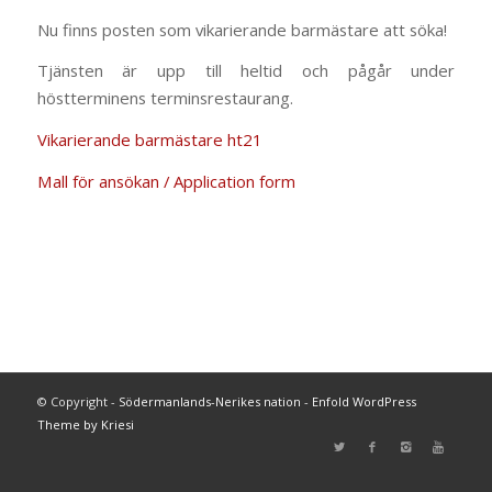
Nu finns posten som vikarierande barmästare att söka!
Tjänsten är upp till heltid och pågår under
höstterminens terminsrestaurang.
Vikarierande barmästare ht21
Mall för ansökan / Application form
© Copyright -
Södermanlands-Nerikes nation
-
Enfold WordPress
Theme by Kriesi