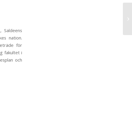
, Saldeens
kes nation.
reträde för
g fakultet i
resplan och