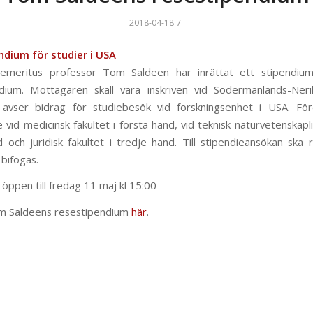
/
2018-04-18
ndium för studier i USA
 emeritus professor Tom Saldeen har inrättat ett stipendium
dium. Mottagaren skall vara inskriven vid Södermanlands-Neri
 avser bidrag för studiebesök vid forskningsenhet i USA. Fö
vid medicinsk fakultet i första hand, vid teknisk-naturvetenskapli
 och juridisk fakultet i tredje hand. Till stipendieansökan ska 
 bifogas.
öppen till fredag 11 maj kl 15:00
om Saldeens resestipendium
här
.