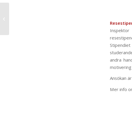
Utlysta resestipendier
Norge och Tyskland
Resestipe
Inspektor
resestipen
Stipendiet
studerande 
andra hand
motivering
Ansökan är 
Mer info 