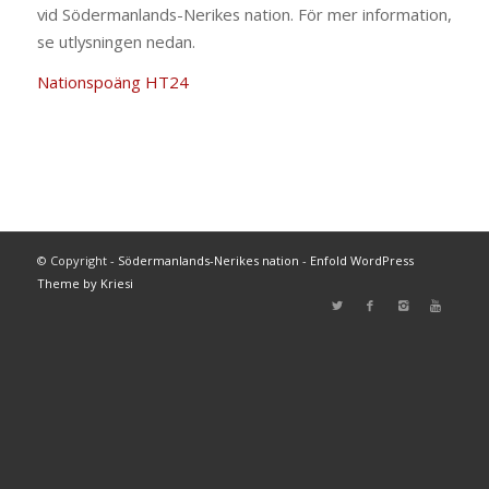
vid Södermanlands-Nerikes nation. För mer information,
se utlysningen nedan.
Nationspoäng HT24
© Copyright -
Södermanlands-Nerikes nation
-
Enfold WordPress
Theme by Kriesi