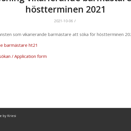
höstterminen 2021
/
2021-10-06
jänsten som vikarierande barmästare att söka för höstterminen 20
de barmästare ht21
sökan / Application form
 by Kriesi