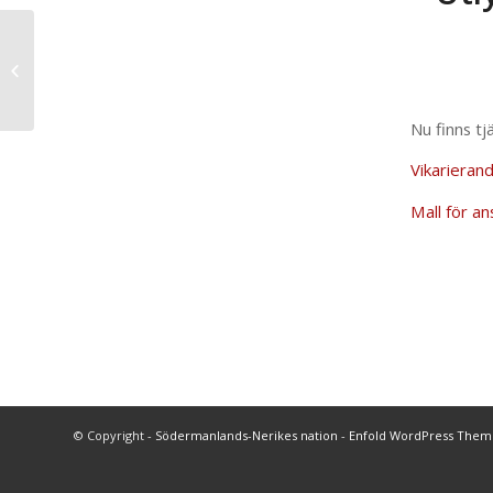
Resestipendie
Köpenhamn
Nu finns t
Vikarieran
Mall för an
© Copyright -
Södermanlands-Nerikes nation
-
Enfold WordPress Theme