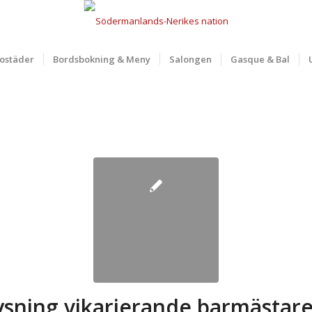
ostäder
Bordsbokning & Meny
Salongen
Gasque & Bal
ysning vikarierande barmästare