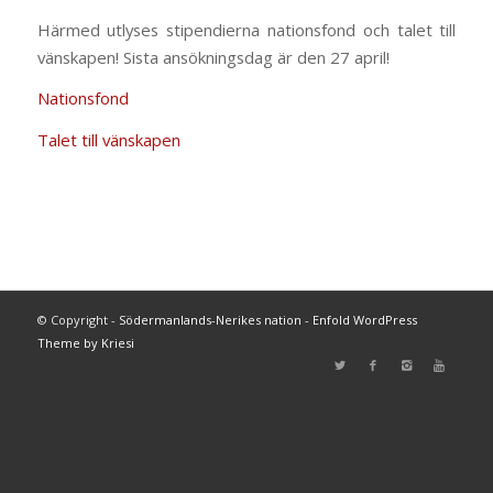
Härmed utlyses stipendierna nationsfond och talet till
vänskapen! Sista ansökningsdag är den 27 april!
Nationsfond
Talet till vänskapen
© Copyright -
Södermanlands-Nerikes nation
-
Enfold WordPress
Theme by Kriesi