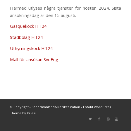
Härmed utlyses några tjänster för hösten 2024. Sista
ansökningsdag är den 15 augusti.
Gasquekock HT24
Städbolag HT24
Uthyrningskock HT24
Mall för ansökan SveEng
© Copyright -
Södermanlands-Nerikes nation
-
Enfold WordPress
Theme by Kriesi