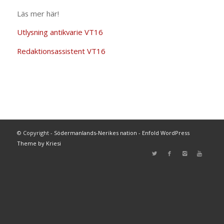
Läs mer här!
Utlysning antikvarie VT16
Redaktionsassistent VT16
© Copyright -
Södermanlands-Nerikes nation
-
Enfold WordPress
Theme by Kriesi