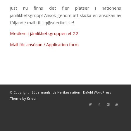
Just nu finns det fler platser i nationens
jämlikhetsgrupp! Ansök genom att skicka en ansökan av
följande mall till 1q@snerikes.se!
Medlem i jämlikhetsgruppen vt 22
Mall för ansökan / Application form
© Copyright -
Södermanlands-Nerikes nation
-
Enfold WordPress
Theme by Kriesi