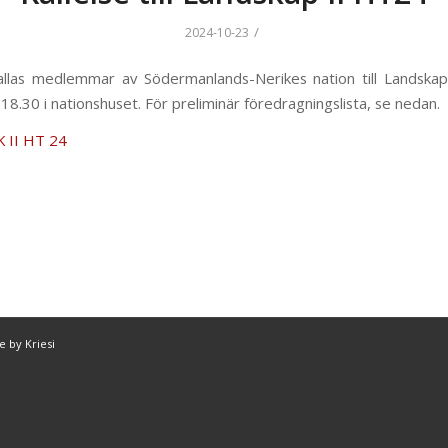
/
2024-10-23
llas medlemmar av Södermanlands-Nerikes nation till Landskap
 18.30 i nationshuset. För preliminär föredragningslista, se nedan.
K II HT 24
 by Kriesi