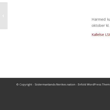
Utysning av
resestipendium till
Härmed ka
Blekingska i Lund
oktober kl.
Kallelse LS
© Copyright -
Södermanlands-Nerikes nation
-
Enfold WordPress Theme