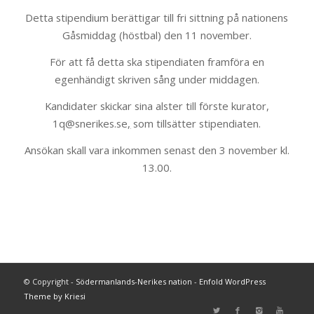
Detta stipendium berättigar till fri sittning på nationens
Gåsmiddag (höstbal) den 11 november.
För att få detta ska stipendiaten framföra en
egenhändigt skriven sång under middagen.
Kandidater skickar sina alster till förste kurator,
1q@snerikes.se
,
som tillsätter stipendiaten.
Ansökan skall vara inkommen senast den 3 november kl.
13.00.
© Copyright -
Södermanlands-Nerikes nation
-
Enfold WordPress
Theme by Kriesi