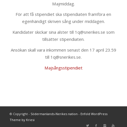
Majmiddag.
För att få stipendiet ska stipendiaten framföra en
egenhändigt skriven sång under middagen.
Kandidater skickar sina alster till 1q@snerikes.se som
tillsätter stipendiaten.
Ansökan skall vara inkommen senast den 17 april 23.59
till 1q@snerikes.se.
Majsångsstipendiet
© Copyright -
Södermanlands-Nerikes nation
-
Enfold WordPress
Theme by Kriesi