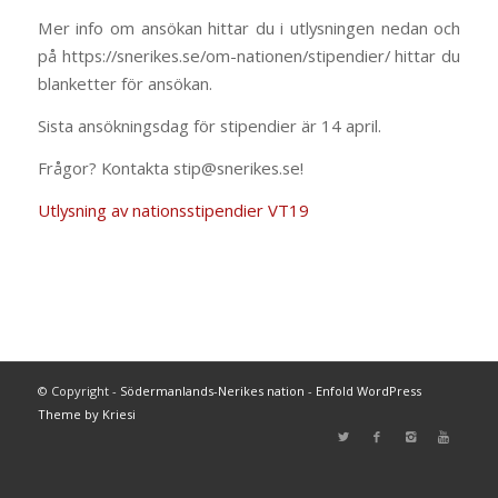
Mer info om ansökan hittar du i utlysningen nedan och
på https://snerikes.se/om-nationen/stipendier/ hittar du
blanketter för ansökan.
Sista ansökningsdag för stipendier är 14 april.
Frågor? Kontakta stip@snerikes.se!
Utlysning av nationsstipendier VT19
© Copyright -
Södermanlands-Nerikes nation
-
Enfold WordPress
Theme by Kriesi