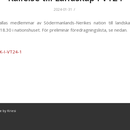
/
2024-01-31
llas medlemmar av Södermanlands-Nerikes nation till landsk
. 18.30 i nationshuset. För preliminär föredragningslista, se nedan.
SK-I-VT24-1
 by Kriesi