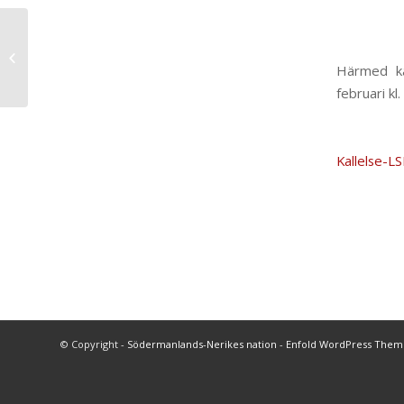
Utlysning av post
Härmed ka
februari kl
Kallelse-L
© Copyright -
Södermanlands-Nerikes nation
-
Enfold WordPress Theme