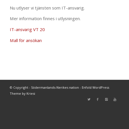
Nu utlyser vi tjänsten som IT-ansvarig.
Mer information finnes i utlysningen.
IT-ansvarig VT 20
Mall för ansökan
© Copyright -
Södermanlands-Nerikes nation
-
Enfold WordPress
Theme by Kriesi