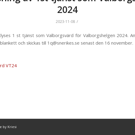
2024
/
2023-11-08
yses 1 st tjänst som Valborgsvärd för Valborgshelgen 2024. A
 blankett och skickas till 1q@snerikes.se senast den 16 november.
ärd VT24
 by Kriesi