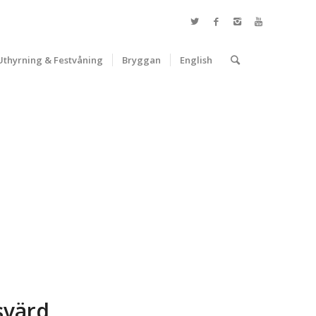
Uthyrning & Festvåning
Bryggan
English
svärd