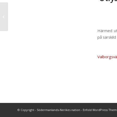
Utlysning
nationsstipendier
HT23
Härmed utl
på särskild
Valborgsv
© Copyright -
Södermanlands-Nerikes nation
-
Enfold WordPress Theme