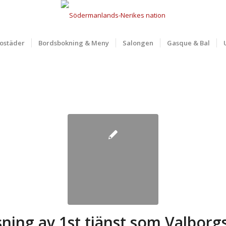
ostäder
Bordsbokning & Meny
Salongen
Gasque & Bal
sning av 1st tjänst som Valborg