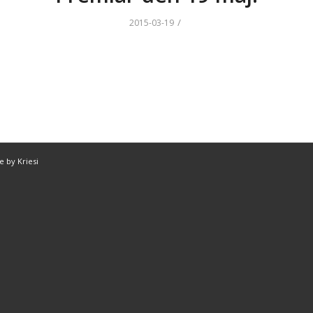
/
2015-03-19
 by Kriesi