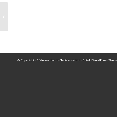
Testa på våra
verksamheter
© Copyright -
Södermanlands-Nerikes nation
-
Enfold WordPress Theme