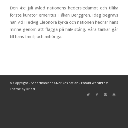
Den 4:e juli avled nationens hedersledamot och tillika
förste kurator emeritus Håkan Berggren. Idag begravs
han vid Hedvig Eleonora kyrka och nationen hedrar hans
minne genom att flagga på halv stång. Våra tankar går
till hans familj och anhöriga.
© Copyright -
Södermanlands-Nerikes nation
-
Enfold WordPress
Theme by Kriesi