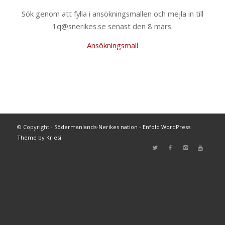
Sök genom att fylla i ansökningsmallen och mejla in till
1q@snerikes.se senast den 8 mars.
Ansökningsmall
© Copyright -
Södermanlands-Nerikes nation
-
Enfold WordPress
Theme by Kriesi