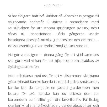
/
2015-09-18
Vi har tidigare haft två klubbar då vi samlat in pengar till
välgörande ändamål: i vintras i samarbete med
Musikhjälpen för att stoppa spridningen av HIV, och i
våras till Cancerfonden. Båda gångerna visade
besökarna prov på otrolig generositet och omtanke –
dessa insamlingar var endast möjliga tack vare er.
Nu gör vi det igen – denna gång för att vi tillsammans
ska göra vad vi kan för att hjälpa de som drabbas av
flyktingkatastrofen.
Kom och dansa med oss för att vi tillsammans ska kunna
göra skillnad! Kanske kan du ta med dig dina småslantar,
kanske kan du hänga in en jacka i garderoben men
betala för två, kanske kan du dricksa den där
bartendern som alltid gör din favoritdrink. På tisdag
skänker vi alla entrékostnader, garderobsavgifter och