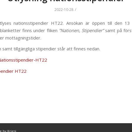
/
2022-10-28
lyses nationsstipendier HT22. Ansökan är öppen till den 13
blanketter finns under fliken
”Nationen, Stipendier”
samt på förs
er mottagningstider.
 samt tillgängliga stipendier står att finnes nedan.
Nationsstipendier-HT22
pendier HT22
 by Kriesi