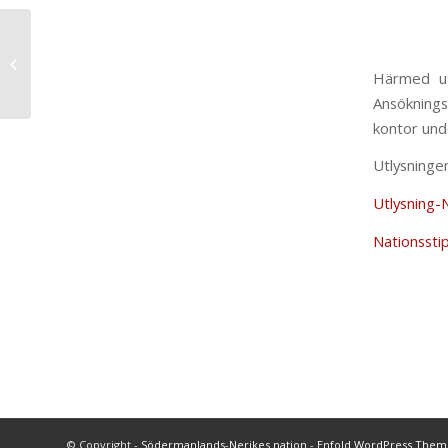
Utlysning av
sittningsstipendier
Härmed ut
Ansöknings
kontor und
Utlysningen
Utlysning-
Nationssti
© Copyright -
Södermanlands-Nerikes nation
-
Enfold WordPress Theme