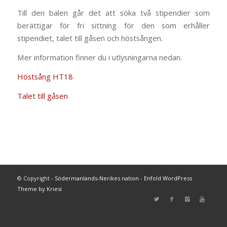
Till den balen går det att söka två stipendier som
berättigar för fri sittning för den som erhåller
stipendiet, talet till gåsen och höstsången.
Mer information finner du i utlysningarna nedan.
Höstsång HT18
Talet till gåsen
© Copyright -
Södermanlands-Nerikes nation
-
Enfold WordPress
Theme by Kriesi