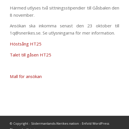
Härmed utlyses två sittningsstipendier till Gåsbalen den
8 november.
Ansökan ska inkomma senast den 23 oktober till
1q@snerikes.se. Se utlysningarna för mer information.
Höstsång HT25
Talet till gåsen HT25
Mall för ansökan
© Copyright -
Södermanlands-Nerikes nation
-
Enfold WordPress