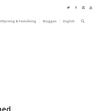
Uthyrning & Festvåning
Bryggan
English
med