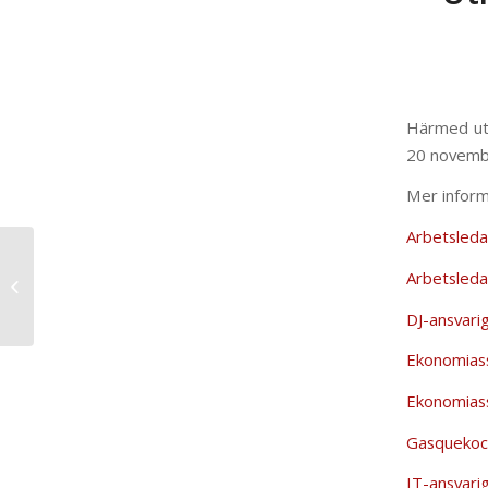
Härmed utl
20 novemb
Mer informa
Arbetsleda
Utlysning av 3-4 st
Arbetsled
tjänster som
Valborgsvärdar 2026
DJ-ansvari
Ekonomias
Ekonomias
Gasquekoc
IT-ansvar