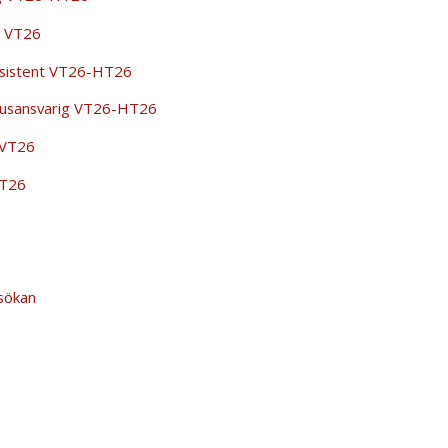
d VT26
ssistent VT26-HT26
ljusansvarig VT26-HT26
 VT26
VT26
nsökan