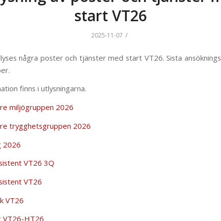
start VT26
/
2025-11-07
yses några poster och tjänster med start VT26. Sista ansökning
er.
tion finns i utlysningarna.
re miljögruppen 2026
are trygghetsgruppen 2026
g 2026
sistent VT26 3Q
sistent VT26
k VT26
ig VT26-HT26