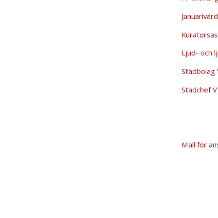
Januarivär
Kuratorsa
Ljud- och 
Städbolag
Städchef 
Mall för a