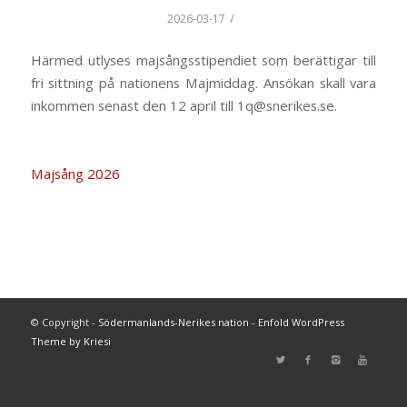
/
2026-03-17
Härmed utlyses majsångsstipendiet som berättigar till
fri sittning på nationens Majmiddag. Ansökan skall vara
inkommen senast den 12 april till 1q@snerikes.se.
Majsång 2026
© Copyright -
Södermanlands-Nerikes nation
-
Enfold WordPress
Theme by Kriesi