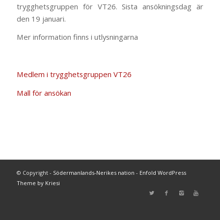
trygghetsgruppen för VT26. Sista ansökningsdag är
den 19 januari.
Mer information finns i utlysningarna
Medlem i trygghetsgruppen VT26
Mall för ansökan
© Copyright -
Södermanlands-Nerikes nation
-
Enfold WordPress
Theme by Kriesi