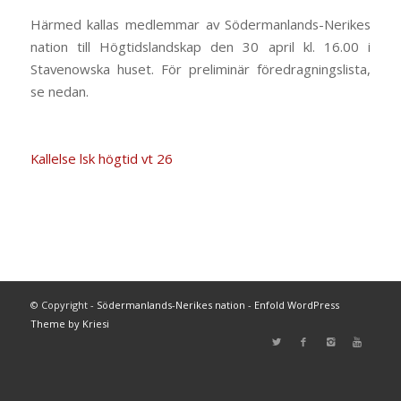
Härmed kallas medlemmar av Södermanlands-Nerikes
nation till Högtidslandskap den 30 april kl. 16.00 i
Stavenowska huset. För preliminär föredragningslista,
se nedan.
Kallelse lsk högtid vt 26
© Copyright -
Södermanlands-Nerikes nation
-
Enfold WordPress
Theme by Kriesi