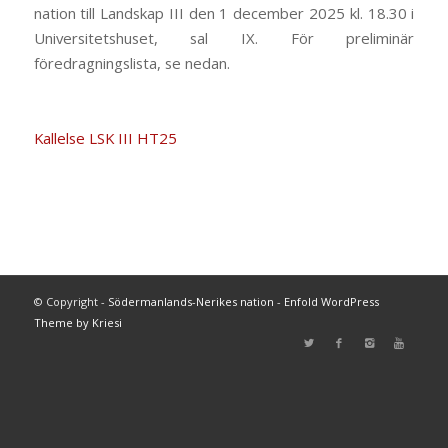
nation till Landskap III den 1 december 2025 kl. 18.30 i
Universitetshuset, sal IX. För preliminär
föredragningslista, se nedan.
Kallelse LSK III HT25
© Copyright -
Södermanlands-Nerikes nation
-
Enfold WordPress
Theme by Kriesi