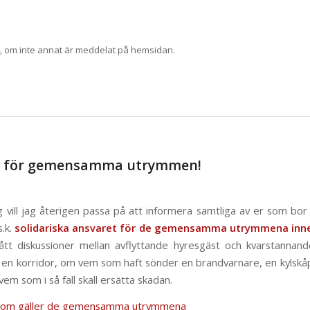
4, om inte annat är meddelat på hemsidan.
ar för gemensamma utrymmen!
ill jag återigen passa på att informera samtliga av er som bor i k
.k.
solidariska ansvaret för de gemensamma utrymmena inn
pstått diskussioner mellan avflyttande hyresgäst och kvarstanna
x. en korridor, om vem som haft sönder en brandvarnare, en kylskåps
vem som i så fall skall ersätta skadan.
 som gäller de gemensamma utrymmena