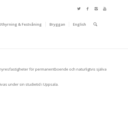
Uthyrning & Festvåning
Bryggan
English
HOS OSS!
, hyresfastigheter för permanentboende och naturligtvis själva
vas under sin studietid i Uppsala.