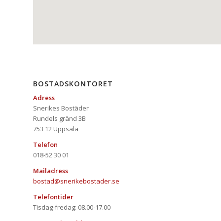
BOSTADSKONTORET
Adress
Snerikes Bostäder
Rundels gränd 3B
753 12 Uppsala
Telefon
018-52 30 01
Mailadress
bostad@snerikebostader.se
Telefontider
Tisdag-fredag: 08.00-17.00