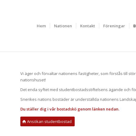
Hem
Nationen
Kontakt
Föreningar
B
Vi äger och förvaltar nationens fastigheter, som förstås till 
nationshuset!
Det enda syftet med studentbostadsstiftelsens ägande och förv
Snerikes nations bostäder är underställda nationens Landska
Du ställer dig i vår bostadskö genom länken nedan.
Ansökan studentbostad