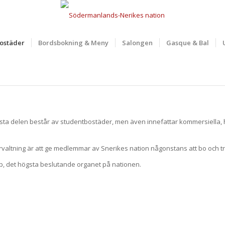
ostäder
Bordsbokning & Meny
Salongen
Gasque & Bal
BO 
största delen består av studentbostäder, men även innefattar kommersiella
altning är att ge medlemmar av Snerikes nation någonstans att bo och tri
p, det högsta beslutande organet på nationen.